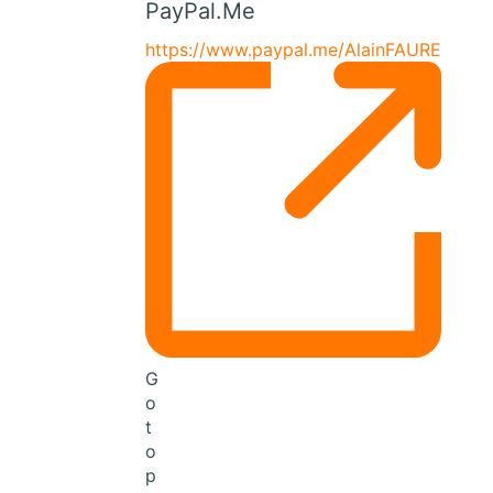
PayPal.Me
https://www.paypal.me/AlainFAURE
G
o
t
o
p